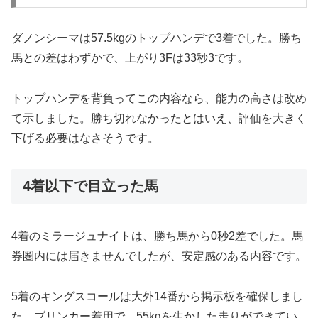
ダノンシーマは57.5kgのトップハンデで3着でした。勝ち
馬との差はわずかで、上がり3Fは33秒3です。
トップハンデを背負ってこの内容なら、能力の高さは改め
て示しました。勝ち切れなかったとはいえ、評価を大きく
下げる必要はなさそうです。
4着以下で目立った馬
4着のミラージュナイトは、勝ち馬から0秒2差でした。馬
券圏内には届きませんでしたが、安定感のある内容です。
5着のキングスコールは大外14番から掲示板を確保しまし
た。ブリンカー着用で、55kgを生かした走りができてい