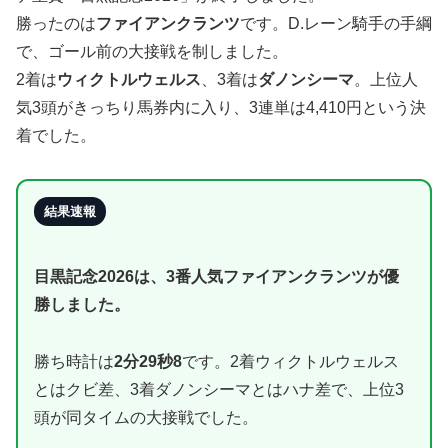
勝ったのは
ファイアンクランツ
です。D.レーン騎手の手綱
で、ゴール前の大接戦を制しました。
2着は
ウィクトルウェルス
、3着は
ダノンシーマ
。上位人
気3頭がきっちり馬券内に入り、3連単は4,410円という決
着でした。
結果速報
目黒記念2026は、3番人気ファイアンクランツが優
勝しました。
勝ち時計は
2分29秒8
です。2着ウィクトルウェルス
とはクビ差、3着ダノンシーマとはハナ差で、上位3
頭が同タイムの大接戦でした。