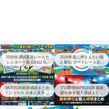
2026年度に押さえたい陸
2026年JRA重賞レースカ
上 駅伝 ロードレース主要
レンダー一覧 G1 G2 G3
日程まとめ 国内トップ大
の日程を月別で総まとめ
会から箱根駅伝と東京マ
ラソンまで年間カレンダ
ーでわかる完全ガイド
MLB2026最新成績まとめ
プロ野球(NPB)2026 最新
ドジャース 日本人選手 ラ
順位表＆個人成績まとめ
ンキング記事リンク集
｜セ・パ毎日更新