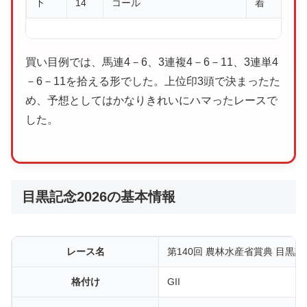
下
14
コール
着
買い目例では、馬連4－6、3連複4－6－11、3連単4
－6－11を拾える形でした。上位印3頭で決まったた
め、予想としてはかなりきれいにハマったレースで
した。
目黒記念2026の基本情報
レース名
第140回 農林水産省賞典 目黒記
格付け
GII