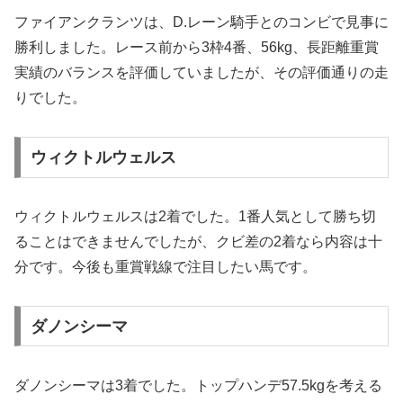
ファイアンクランツは、D.レーン騎手とのコンビで見事に
勝利しました。レース前から3枠4番、56kg、長距離重賞
実績のバランスを評価していましたが、その評価通りの走
りでした。
ウィクトルウェルス
ウィクトルウェルスは2着でした。1番人気として勝ち切
ることはできませんでしたが、クビ差の2着なら内容は十
分です。今後も重賞戦線で注目したい馬です。
ダノンシーマ
ダノンシーマは3着でした。トップハンデ57.5kgを考える