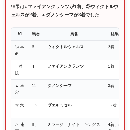
結果は
○ファイアンクランツが1着、◎ウィクトルウ
ェルスが2着、▲ダノンシーマが3着
でした。
印
馬番
馬名
結果
◎ 本
6
ウィクトルウェルス
2着
命
○ 対
4
ファイアンクランツ
1着
抗
▲ 単
11
ダノンシーマ
3着
穴
☆ 穴
13
ヴェルミセル
12着
△ 連
8、
ミラージュナイト、キングス
4着、5