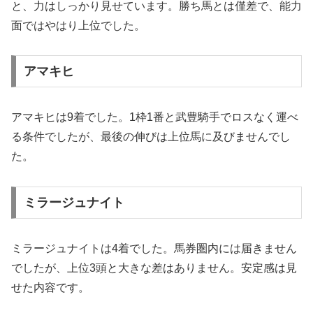
と、力はしっかり見せています。勝ち馬とは僅差で、能力
面ではやはり上位でした。
アマキヒ
アマキヒは9着でした。1枠1番と武豊騎手でロスなく運べ
る条件でしたが、最後の伸びは上位馬に及びませんでし
た。
ミラージュナイト
ミラージュナイトは4着でした。馬券圏内には届きません
でしたが、上位3頭と大きな差はありません。安定感は見
せた内容です。