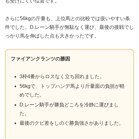
も受けにくい位置です。
さらに56kgの斤量も、上位馬との比較では扱いやすい条
件でした。D.レーン騎手が無駄なく運び、最後の接戦でし
っかり馬を伸ばした点も大きかったです。
ファイアンクランツの勝因
3枠4番からロスなく立ち回れました。
56kgで、トップハンデ馬より斤量面の負担が軽
めでした。
D.レーン騎手が勝負どころを冷静に運びまし
た。
最後のクビ差をしのぐ勝負強さがありました。